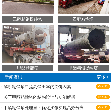
乙醇精馏提纯塔
乙醇精馏塔
甲酯精馏塔
甲酯精馏提纯塔
新闻资讯
更多 +
· 解析精馏塔中提高馏出率的关键因素
MORE+
· 关于甲醇精馏塔的结构设计与功能解析
MORE+
· 甲酯精馏塔处理量：优化操作实现高效分离
MORE+