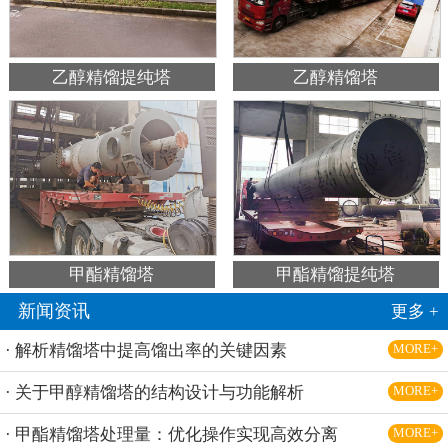
乙醇精馏提纯塔
乙醇精馏塔
甲酯精馏塔
甲酯精馏提纯塔
新闻资讯
更多 +
· 解析精馏塔中提高馏出率的关键因素
MORE+
· 关于甲醇精馏塔的结构设计与功能解析
MORE+
· 甲酯精馏塔处理量：优化操作实现高效分离
MORE+