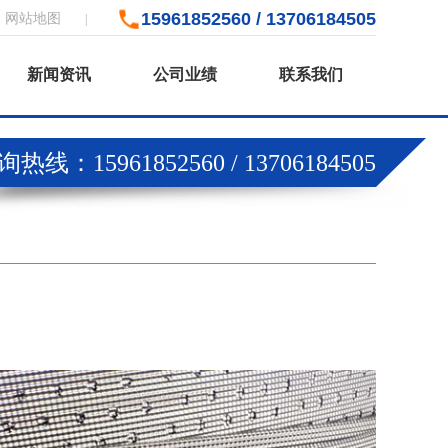
15961852560 / 13706184505
网站地图
|
新闻资讯
公司业绩
联系我们
热线：15961852560 / 13706184505