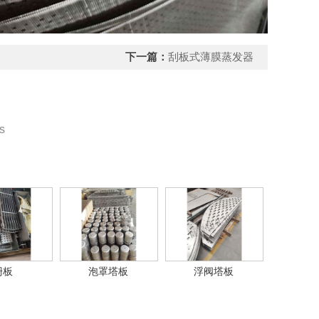
下一篇：
刮板式薄膜蒸发器
s
栅板
泡罩塔板
浮阀塔板