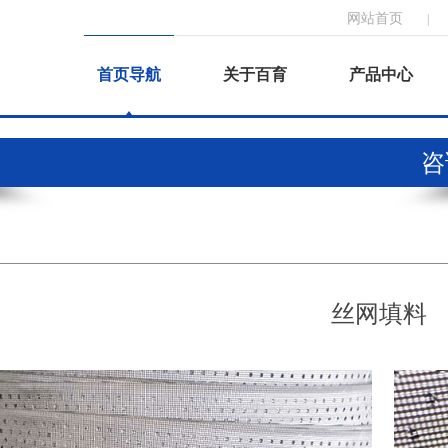
网站首页
|
首页导航
关于百育
产品中心
咨询
丝网填料