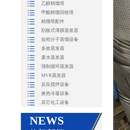
乙醇精馏塔
甲酯精馏回收塔
精馏塔配件
刮板式薄膜蒸发器
短程分子蒸馏设备
多效蒸发器
废水蒸发器
强制循环蒸发器
MVR蒸发器
反应搅拌设备
换热冷凝设备
其它化工设备
NEWS