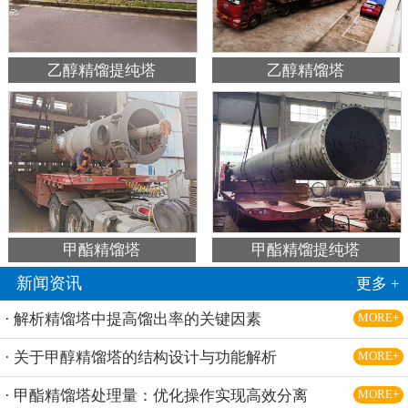
乙醇精馏提纯塔
乙醇精馏塔
甲酯精馏塔
甲酯精馏提纯塔
新闻资讯
更多 +
· 解析精馏塔中提高馏出率的关键因素
MORE+
· 关于甲醇精馏塔的结构设计与功能解析
MORE+
· 甲酯精馏塔处理量：优化操作实现高效分离
MORE+