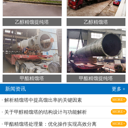
乙醇精馏提纯塔
乙醇精馏塔
甲酯精馏塔
甲酯精馏提纯塔
新闻资讯
更多 +
· 解析精馏塔中提高馏出率的关键因素
MORE+
· 关于甲醇精馏塔的结构设计与功能解析
MORE+
· 甲酯精馏塔处理量：优化操作实现高效分离
MORE+