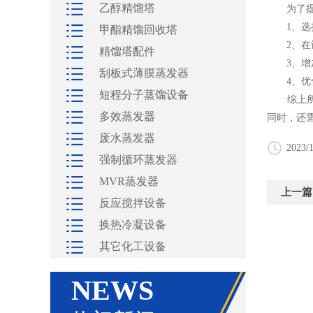
乙醇精馏塔
为了提高
1、选择
甲酯精馏回收塔
2、在设
精馏塔配件
3、增加
刮板式薄膜蒸发器
4、优化
短程分子蒸馏设备
综上所述
多效蒸发器
同时，还
废水蒸发器
2023/1
强制循环蒸发器
MVR蒸发器
上一篇
反应搅拌设备
换热冷凝设备
其它化工设备
NEWS