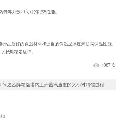
热传导系数和良好的绝热性能。
择品质好的保温材料和适当的保温层厚度来提高保温性能。
备的长期稳定运行。
4987 次
：
简述乙醇精馏塔内上升蒸汽速度的大小对精馏过程的影响
ts