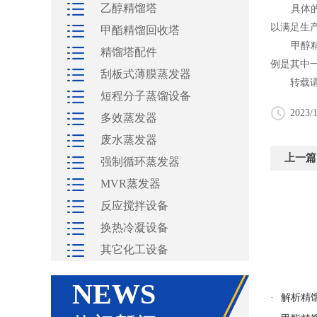
乙醇精馏塔
具体的回
以满足生
甲酯精馏回收塔
甲醇精馏
精馏塔配件
例是其中
刮板式薄膜蒸发器
转载请
短程分子蒸馏设备
2023/1
多效蒸发器
废水蒸发器
上一篇
强制循环蒸发器
MVR蒸发器
反应搅拌设备
换热冷凝设备
其它化工设备
NEWS
·
解析精